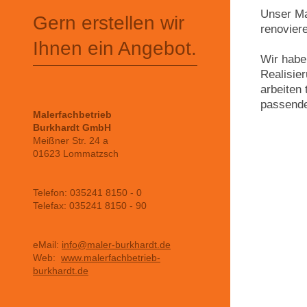
Unser Ma
Gern erstellen wir
renovier
Ihnen ein Angebot.
Wir habe
Realisier
arbeiten
passende
Malerfachbetrieb
Burkhardt GmbH
Meißner Str. 24 a
01623 Lommatzsch
Telefon: 035241 8150 - 0
Telefax: 035241 8150 - 90
eMail:
info@maler-burkhardt.de
Web:
www.malerfachbetrieb-
burkhardt.de