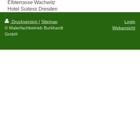
Elbterrasse Wachwitz
Hotel Suitess Dresden
Druckversion
|
Sitemap
Login
© Malerfachbetrieb Burkhardt
Webansicht
GmbH